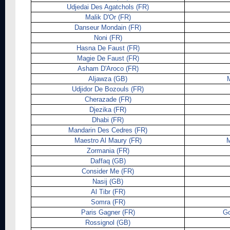
Udjedai Des Agatchols (FR)
Malik D'Or (FR)
Danseur Mondain (FR)
Noni (FR)
Hasna De Faust (FR)
Magie De Faust (FR)
Asham D'Aroco (FR)
Aljawza (GB)
M
Udjidor De Bozouls (FR)
Cherazade (FR)
Djezika (FR)
Dhabi (FR)
Mandarin Des Cedres (FR)
Maestro Al Maury (FR)
M
Zormania (FR)
Daffaq (GB)
Consider Me (FR)
Nasij (GB)
Al Tibr (FR)
Somra (FR)
Paris Gagner (FR)
Go
Rossignol (GB)