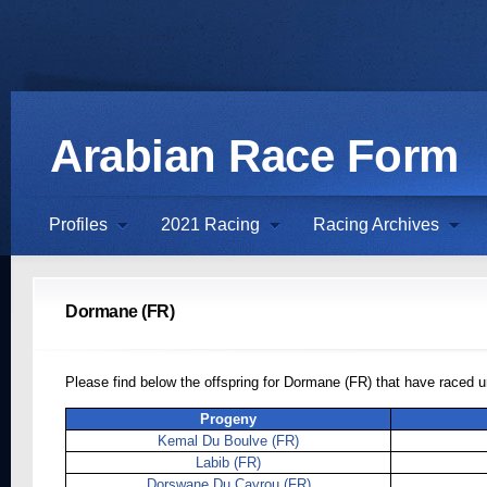
Arabian Race Form
Profiles
2021 Racing
Racing Archives
Dormane (FR)
Please find below the offspring for Dormane (FR) that have raced 
Progeny
Kemal Du Boulve (FR)
Labib (FR)
Dorswane Du Cayrou (FR)