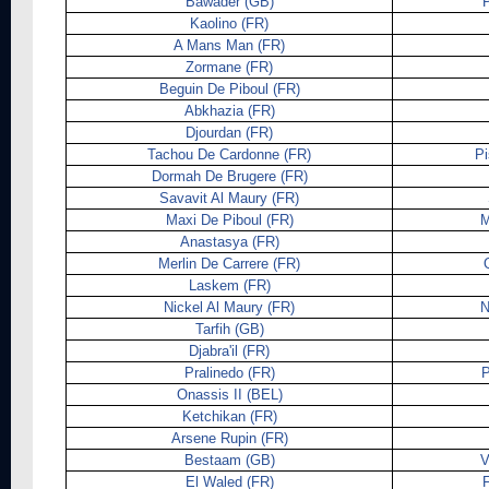
Bawader (GB)
Kaolino (FR)
A Mans Man (FR)
Zormane (FR)
Beguin De Piboul (FR)
Abkhazia (FR)
Djourdan (FR)
Tachou De Cardonne (FR)
Pi
Dormah De Brugere (FR)
Savavit Al Maury (FR)
Maxi De Piboul (FR)
M
Anastasya (FR)
Merlin De Carrere (FR)
Laskem (FR)
Nickel Al Maury (FR)
N
Tarfih (GB)
Djabra'il (FR)
Pralinedo (FR)
P
Onassis II (BEL)
Ketchikan (FR)
Arsene Rupin (FR)
Bestaam (GB)
V
El Waled (FR)
F