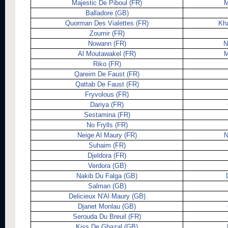
Majestic De Piboul (FR)
M
Balladore (GB)
Quorman Des Vialettes (FR)
Kha
Zoumir (FR)
Nowann (FR)
N
Al Moutawakel (FR)
M
Riko (FR)
Qareim De Faust (FR)
Qattab De Faust (FR)
Fryvolous (FR)
Dariya (FR)
Sestamina (FR)
No Frylls (FR)
Neige Al Maury (FR)
N
Suhaim (FR)
Djeldora (FR)
Verdora (GB)
Nakib Du Falga (GB)
Salman (GB)
Delicieux N'Al Maury (GB)
Djanet Monlau (GB)
Serouda Du Breuil (FR)
Kiss De Ghazal (GB)