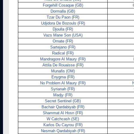
Forgehill Cosaque (GB)
Dormalla (GB)
Tzar Du Paon (FR)
Udjidora De Bozouls (FR)
Djoulla (FR)
Vazs Mane Son (USA)
Ornate (FR)
Sartejano (FR)
Radical (FR)
Mandragore Al Maury (FR)
Attila De Rouaisse (FR)
Munafis (OM)
Enygma (FR)
No Problem Al Maury (FR)
N
Syrianah (FR)
Madjy (FR)
Secret Sentinel (GB)
Bachair Qardabiyab (FR)
Shammat Al Hosn (FR)
W Catchcash (SE)
Karlos Du Cayrou (FR)
Nesmah Qardabiyah (FR)